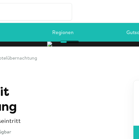
Regionen
Guts
otelübernachtung
it
ung
eintritt
ügbar