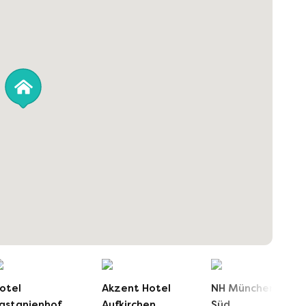
otel
Akzent Hotel
NH München City
astanienhof
Aufkirchen
Süd