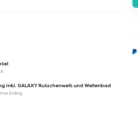
otel
ck
ing inkl. GALAXY Rutschenwelt und Wellenbad
erme Erding