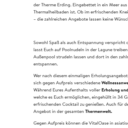
der Therme Erding. Eingebettet in ein Meer aus
Thermalheilbaden ist. Ob im erfrischenden Kne
– die zahlreichen Angebote lassen keine Wünsc
Sowohl Spaß als auch Entspannung verspricht d
lasst Euch auf Poolnudeln in der Lagune treibe
Außenpool strudeln lassen und dort in den zah
entspannen.
Wer nach diesem einmaligen Erholungsangebot
sich gegen Aufpreis verschiedene
Wellnessanw
Während Eures Aufenthalts voller
Erholung un
welche es Euch ermöglichen, eingehüllt in 34 
erfrischenden Cocktail zu genießen. Auch für de
Angebot in der gesamten
Thermenwelt.
Gegen Aufpreis können die VitalOase in asiati