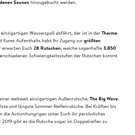
edenen Saunen
hinzugebucht werden.
inzigartigen Wasserspaß abfährt, der ist in der
Therme
d Eures Aufenthalts habt Ihr Zugang zur
größten
er erwarten Euch
28 Rutschen
, welche sagenhafte
3.850
verschiedenen Schwierigkeitsstufen der Rutschen kommt
 einer weltweit einzigartigen Außenrutsche,
The Big Wave
.
lste und längste Sommer-Reifenrutsche. Bei Kräften bis
 die Actionhungrigen unter Euch ihr persönliches
2019 gibt es die Rutsche sogar im Doppelreifen zu