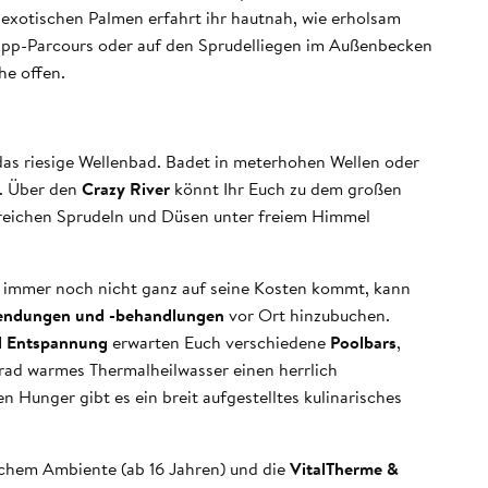
 exotischen Palmen erfahrt ihr hautnah, wie erholsam
ipp-Parcours oder auf den Sprudelliegen im Außenbecken
he offen.
as riesige Wellenbad. Badet in meterhohen Wellen oder
n. Über den
Crazy River
könnt Ihr Euch zu dem großen
lreichen Sprudeln und Düsen unter freiem Himmel
 immer noch nicht ganz auf seine Kosten kommt, kann
endungen und -behandlungen
vor Ort hinzubuchen.
d Entspannung
erwarten Euch verschiedene
Poolbars
,
Grad warmes Thermalheilwasser einen herrlich
n Hunger gibt es ein breit aufgestelltes kulinarisches
schem Ambiente (ab 16 Jahren) und die
VitalTherme &