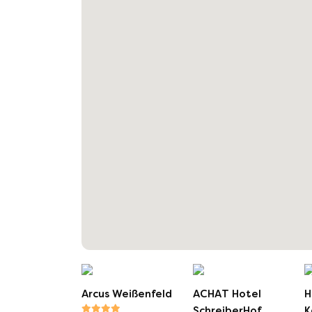
Arcus Weißenfeld
ACHAT Hotel
H
SchreiberHof
K