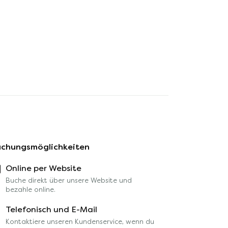
München Airp
Zamdorfer, 81677
Schloßallee 1, 85435
München,
Erding, Deutschland
Freisinger Straß
Deutschland
85445 Schwaig
Mehr Infos
Deutschland
Mehr Infos
Mehr Infos
chungsmöglichkeiten
Online per Website
Buche direkt über unsere Website und
bezahle online.
Telefonisch und E-Mail
Kontaktiere unseren Kundenservice, wenn du