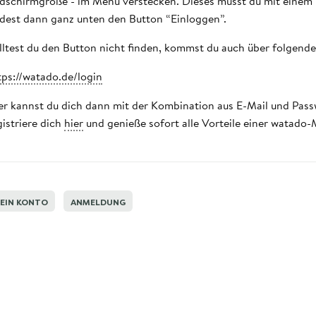
ldschirmgröße - im Menü verstecken. Dieses musst du mit einem
ndest dann ganz unten den Button “Einloggen”.
lltest du den Button nicht finden, kommst du auch über folgend
tps://watado.de/login
er kannst du dich dann mit der Kombination aus E-Mail und Pas
gistriere dich
hier
und genieße sofort alle Vorteile einer watado-
EIN KONTO
ANMELDUNG