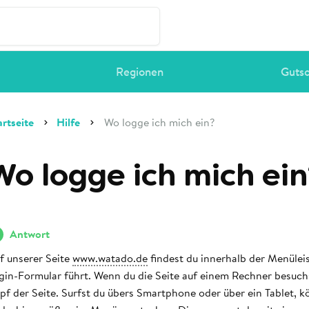
Regionen
Guts
artseite
Hilfe
Wo logge ich mich ein?
Wo logge ich mich ein
Antwort
f unserer Seite
www.watado.de
findest du innerhalb der Menülei
gin-Formular führt. Wenn du die Seite auf einem Rechner besuchs
pf der Seite. Surfst du übers Smartphone oder über ein Tablet, k