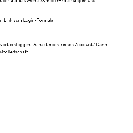
 Klick auf das Menü-Symbol (≡) aufklappen und
en Link zum Login-Formular:
swort einloggen.Du hast noch keinen Account? Dann
Mitgliedschaft.