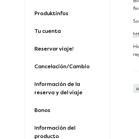
Bi
fi
Produktinfos
So
Tu cuenta
ht
Hi
Reservar viaje!
re
Cancelación/Cambio
Información de la
D
reserva y del viaje
Bonos
Información del
producto